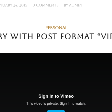
/
/
NUARY 24, 2015
0 COMMENTS
BY
ADMIN
PERSONAL
RY WITH POST FORMAT “VI