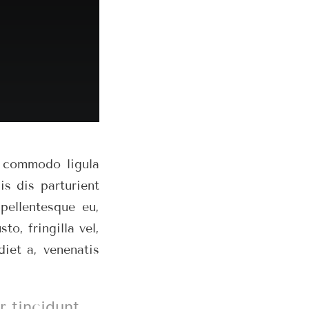
n commodo ligula
s dis parturient
pellentesque eu,
o, fringilla vel,
diet a, venenatis
 tincidunt.