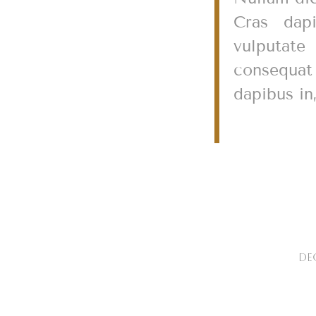
Cras dap
vulputate 
consequat
dapibus in,
DEC