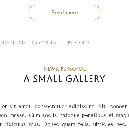
Read more
/
/
MAY 11, 2015
0 COMMENTS
BY
ADMIN
NEWS
,
PERSONAL
A SMALL GALLERY
or sit amet, consectetuer adipiscing elit. Aenea
ean massa. Cum sociis natoque penatibus et magni
r ridiculus mus. Donec quam felis, ultricies nec, 