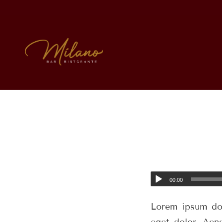
00:00
Lorem ipsum dol
eget dolor. Aen