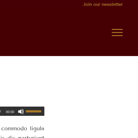
Join our newsletter
00:00
n commodo ligula
s dis parturient