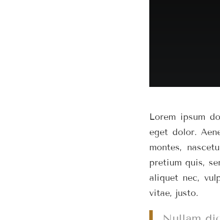
Lorem ipsum dol
eget dolor. Aen
montes, nascetu
pretium quis, se
aliquet nec, vul
vitae, justo.
Nullam dic