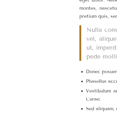
montes, nascetu
pretium quis, se
Nulla cons
vel, aliqu
ut, imperd
pede molli
Donec posuere
Phasellus acc
Vestibulum an
Curae;
Sed aliquam, 