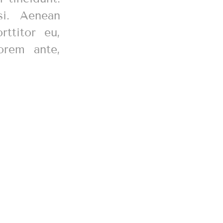
si. Aenean
rttitor eu,
orem ante,