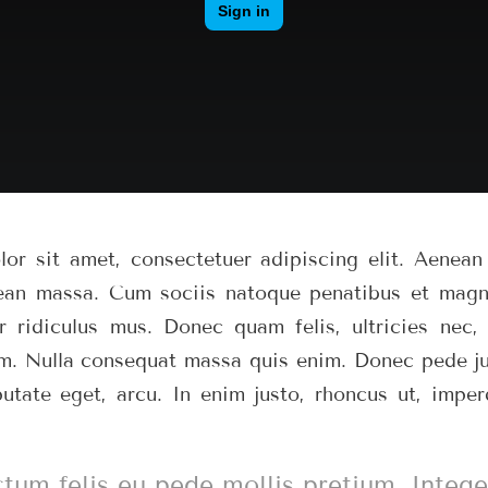
or sit amet, consectetuer adipiscing elit. Aenea
ean massa. Cum sociis natoque penatibus et magni
r ridiculus mus. Donec quam felis, ultricies nec, 
m. Nulla consequat massa quis enim. Donec pede just
putate eget, arcu. In enim justo, rhoncus ut, imper
tum felis eu pede mollis pretium. Integer