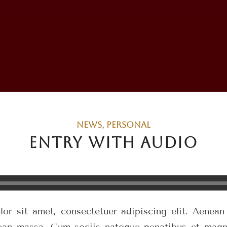
NEWS
,
PERSONAL
ENTRY WITH AUDIO
or sit amet, consectetuer adipiscing elit. Aenea
ean massa. Cum sociis natoque penatibus et magni